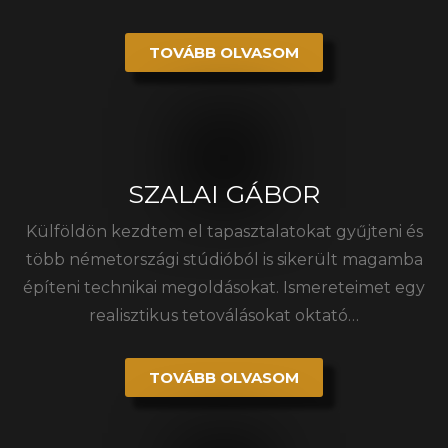
TOVÁBB OLVASOM
SZALAI GÁBOR
Külföldön kezdtem el tapasztalatokat gyűjteni és
több németországi stúdióból is sikerült magamba
építeni technikai megoldásokat. Ismereteimet egy
realisztikus tetoválásokat oktató…
TOVÁBB OLVASOM