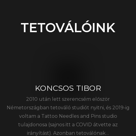
TETOVÁLÓINK
KONCSOS TIBOR
2010 után lett szerencsém először
Németországban tetováló studiót nyitni, és 2019-ig
voltam a Tattoo Needles and Pins studio
tulajdonosa (sajnos itt a COVID átvette az
irányítást). Azonban tetoválónak…