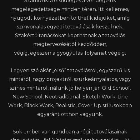
Számunkra elsődleges a vendégeink
megelégedettsége minden téren. Itt kellemes,
nyugodt környezetben tölthetik idejüket, amíg
színvonalas egyedi tetoválásaik készülnek.
Szakértő tanácsokat kapthatnak a tetoválás
megtervezésétől kezdődően,
végig, egészen a gyógyulási folyamat végéig.
Legyen szó akár „első“ tetoválásról, egyszerű kis
mintáról, nagy projektről, szürkeárnyalatos, vagy
színes mintáról, nálunk jó helyen jár. Old School,
New School, Neotraditional, Sketch Work, Line
Work, Black Work, Realistic, Cover Up stílusokban
egyaránt otthon vagyunk.
Sok ember van gondban a régi tetoválásainak