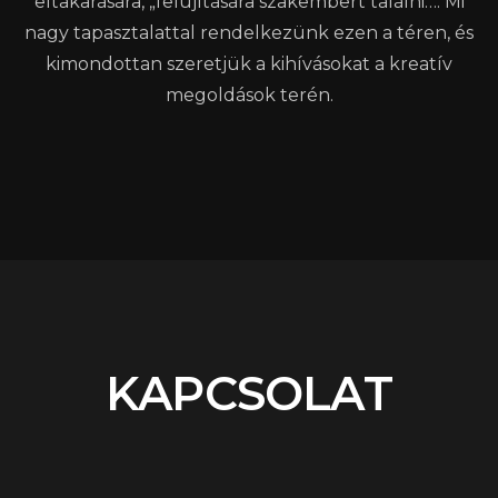
eltakarására, „felújítására szakembert találni…. Mi
nagy tapasztalattal rendelkezünk ezen a téren, és
kimondottan szeretjük a kihívásokat a kreatív
megoldások terén.
KAPCSOLAT