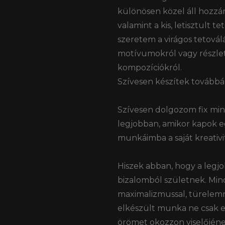
különösen közel áll hozzám 
valamint a kis, letisztult 
szeretem a virágos tetovál
motívumokról vagy részl
kompozíciókról.
Szívesen készítek továbbá 
Szívesen dolgozom fix min
legjobban, amikor kapok eg
munkáimba a saját kreativ
Hiszek abban, hogy a legjo
bizalomból születnek. M
maximalizmussal, türelemm
elkészült munka ne csak e
örömet okozzon viselőjén