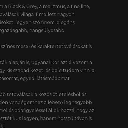
a Black & Grey, a realizmus, a fine line,
tetoválások világa. Emellett nagyon
ásokat, legyen szó finom, elegáns
etgazdagabb, hangsúlyosabb
színes mese- és karaktertetoválásokat is.
ták alapján is, ugyanakkor azt élvezem a
y kis szabad kezet, és bele tudom vinni a
itásomat, egyedi látásmódomat.
bb tetoválások a közös ötletelésből és
inden vendégemhez a lehető legnagyobb
el és odafigyeléssel állok hozzá, hogy az
sztétikus legyen, hanem hosszú távon is
ek