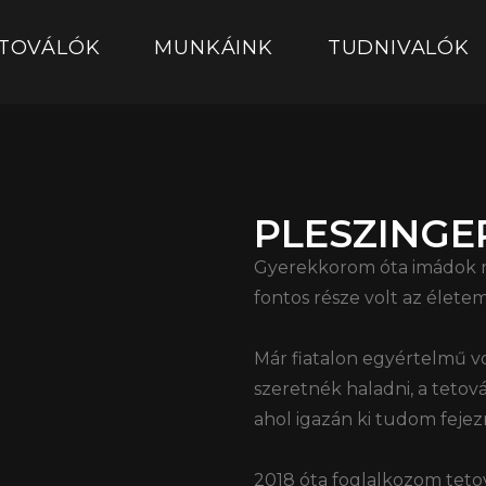
TOVÁLÓK
MUNKÁINK
TUDNIVALÓK
PLESZINGE
Gyerekkorom óta imádok rajz
fontos része volt az élete
Már fiatalon egyértelmű v
szeretnék haladni, a tetov
ahol igazán ki tudom feje
2018 óta foglalkozom teto