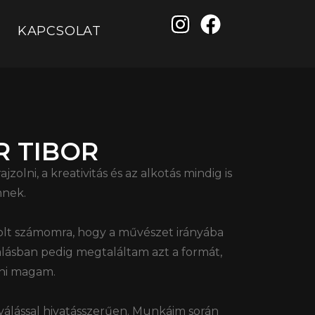
KAPCSOLAT
R TIBOR
olni, a kreativitás és az alkotás mindig is
mnek.
olt számomra, hogy a művészet irányába
álásban pedig megtaláltam azt a formát,
zni magam.
válással hivatásszerűen. Munkáim során