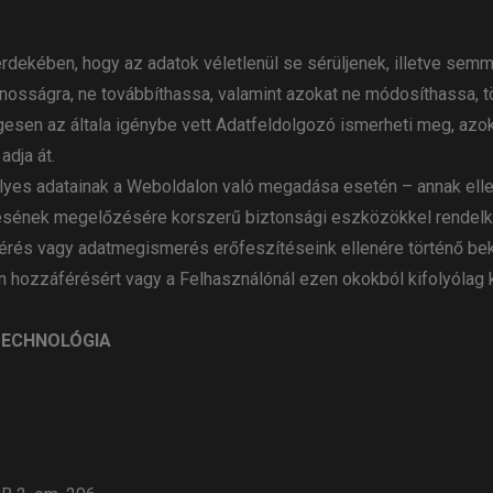
dekében, hogy az adatok véletlenül se sérüljenek, illetve semmi
osságra, ne továbbíthassa, valamint azokat ne módosíthassa, tö
legesen az általa igénybe vett Adatfeldolgozó ismerheti meg, a
dja át.
lyes adatainak a Weboldalon való megadása esetén – annak ell
ésének megelőzésére korszerű biztonsági eszközökkel rendelk
áférés vagy adatmegismerés erőfeszítéseink ellenére történő b
n hozzáférésért vagy a Felhasználónál ezen okokból kifolyólag k
TECHNOLÓGIA