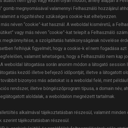
adatot nem gyűjt vagy kezel olyan módon, amely alapján a Fel
m” gomb megnyomásával valamennyi Felhasználó hozzájárul ahhoz
, valamint a rögzítéshez szükséges cookie-kat elhelyezzen.
 más néven “cookie”-kat használ. A weboldal kisméretű, a Felh
“sütiket” vagy más néven “cookie”-kat telepít a Felhasználó szá
k megkönnyítése, a szolgáltatás hatékonyságának növelése érdeké
 esetben felhívjuk figyelmét, hogy a cookie-k el nem fogadása 
gfelelően, valamint lehetséges, hogy a Felhasználó nem kap jo
A weboldal látogatása során anonim módon a látogató session I
látogatás kezdő illetve befejező időpontját, illetve a látogatott ol
ovábbít bizonyos más adatokat is a weboldal felé, mint példáu
ációs rendszer, illetve böngészőprogram típusa, a domain név, a
meglátogatott aloldalak, a weboldalon megnézett tartalmak.
ldalletöltés alkalmával tájékoztatásban részesül, valamint minde
k szerint tájékoztatásban részesül.