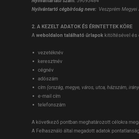
Nyilvántartási szám:
59093484
Nyilvántartó cégbíróság neve:
Veszprém Megyei 
2. A KEZELT ADATOK ÉS ÉRINTETTEK KÖRE
A
weboldalon található űrlapok
kitöltésével és
vezetéknév
keresztnév
cégnév
adószám
cím
(ország, megye, város, utca, házszám, irán
e-mail cím
telefonszám
A következő pontban meghatározott célokra megad
A Felhasználó által megadott adatok pontatlanság