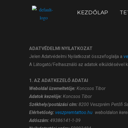
KEZDŐLAP
TE
ADATVÉDELMI NYILATKOZAT
Jelen Adatvédelmi Nyilatkozat összefoglalja a
ve
A Látogató/Felhasználó az adatok elküldésével ki
1. AZ ADATKEZELŐ ADATAI
Weboldal üzemeltetője:
Koncsos Tibor
Adatok kezelője:
Koncsos Tibor
Székhely/postázási cím:
8200 Veszprém Petőfi Sá
Elérhetőség:
veszpremtattoo.hu
weboldalon kere
Adószám:
49386141-1-39