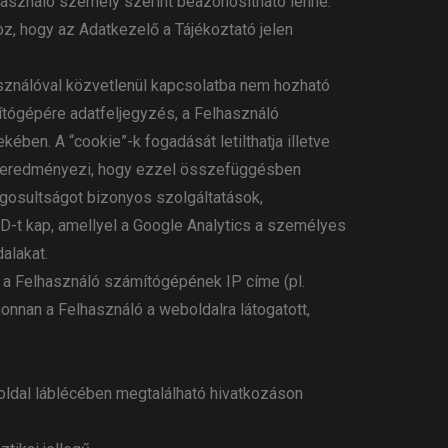
használó személy szerint beazonosítható lenne.
, hogy az Adatkezelő a Tájékoztató jelen
asználóval közvetlenül kapcsolatba nem hozható
mítógépére adatfeljegyzés, a Felhasználó
ben. A “cookie”-k fogadását letilthatja illetve
azt eredményezi, hogy ezzel összefüggésben
gosultságot bizonyos szolgáltatások,
D-t kap, amellyel a Google Analytics a személyes
dalakat.
l a Felhasználó számítógépének IP címe (pl.
honnan a Felhasználó a weboldalra látogatott,
n oldal láblécében megtalálható hivatkozáson