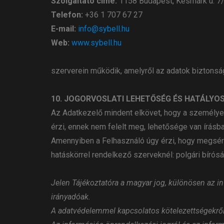
Szolgáltató címe:
1158 Budapest, Késmárk u. 7/
Telefon:
+36 1 707 67 27
E-mail:
info@sybell.hu
Web:
www.sybell.hu
szerverein működik, amelyről az adatok biztons
10. JOGORVOSLATI LEHETŐSÉG ÉS HATÁLYO
Az Adatkezelő mindent elkövet, hogy a személye
érzi, ennek nem felelt meg, lehetősége van írásb
Amennyiben a Felhasználó úgy érzi, hogy megsért
hatáskörrel rendelkező szerveknél: polgári bírós
Jelen Tájékoztatóra a magyar jog, különösen az in
irányadóak.
A adatvédelemmel kapcsolatos kötelezettségekről 