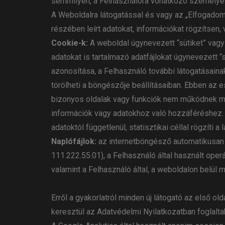
semmilyen, a Felhasználóra vonatkozó személyes 
A Weboldalra látogatással és vagy az „Elfogado
részében leírt adatokat, információkat rögzítsen
Cookie-k:
A weboldal úgynevezett “sütiket” vagy
adatokat is tartalmazó adatfájlokat úgynevezett 
azonosítása, a Felhasználó további látogatásaina
törölheti a böngészője beállításaiban. Ebben az
bizonyos oldalak vagy funkciók nem működnek me
információk vagy adatokhoz való hozzáféréshez. 
adatoktól függetlenül, statisztikai céllal rögzíti a 
Naplófájlok:
az internetböngésző automatikusan t
111.222.55.01), a Felhasználó által használt oper
valamint a Felhasználó által, a weboldalon belül 
Erről a gyakorlatról minden új látogató az első o
keresztül az Adatvédelmi Nyilatkozatban foglalta