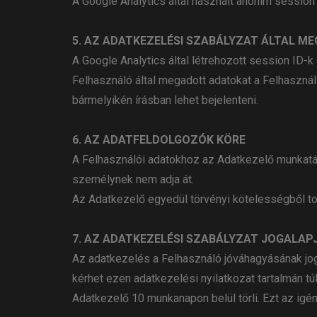
A Google Analytics által használt anonim session I
5. AZ ADATKEZELÉSI SZABÁLYZAT ÁLTAL 
A Google Analytics által létrehozott session ID-k
Felhasználó által megadott adatokat a Felhaszná
bármelyikén írásban lehet bejelenteni.
6. AZ ADATFELDOLGOZÓK KÖRE
A Felhasználói adatokhoz az Adatkezelő munkatá
személynek nem adja át.
Az Adatkezelő egyedül törvényi kötelességből tov
7. AZ ADATKEZELÉSI SZABÁLYZAT JOGALAP
Az adatkezelés a Felhasználó jóváhagyásának joga
kérhet ezen adatkezelési nyilatkozat tartalmán t
Adatkezelő 10 munkanapon belül törli. Ezt az igén