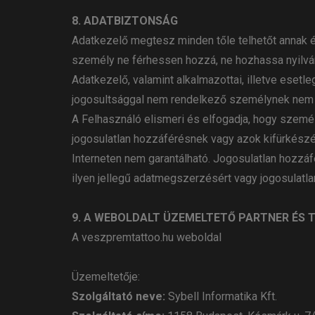
8. ADATBIZTONSÁG
Adatkezelő megtesz minden tőle telhetőt annak ér
személy ne férhessen hozzá, ne hozhassa nyilván
Adatkezelő, valamint alkalmazottai, illetve eset
jogosultsággal nem rendelkező személynek nem a
A Felhasználó elismeri és elfogadja, hogy szemé
jogosulatlan hozzáférésnek vagy azok kifürkész
Interneten nem garantálható. Jogosulatlan hozz
ilyen jellegű adatmegszerzésért vagy jogosulatla
9. A WEBOLDALT ÜZEMELTETŐ PARTNER ÉS 
A veszpremtattoo.hu weboldal
Üzemeltetője:
Szolgáltató neve:
Sybell Informatika Kft.