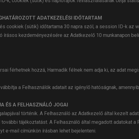
D-k, cookiek (sütik) és naplófájlok felhasználásának célja statisz
MEGHATÁROZOTT ADATKEZELÉSI IDŐTARTAM
 és cookiek (sütik) időtartama 30 napra szól, a session ID-k az
ló írásos kezdeményezésére az Adatkezelő 10 munkanapon belül 
rsai férhetnek hozzá, Harmadik félnek nem adja ki, az adat me
ábbítja a Felhasználók adatait az igénylő hatóságnak, amennyib
JA ÉS A FELHASZNÁLÓ JOGAI
lapjával történik. A Felhasználó az Adatkezelő által kezelt adat
úl további tájékoztatást. A Felhasználó által megadott adatokat
yt e-mail címünkön írásban lehet bejelenteni.