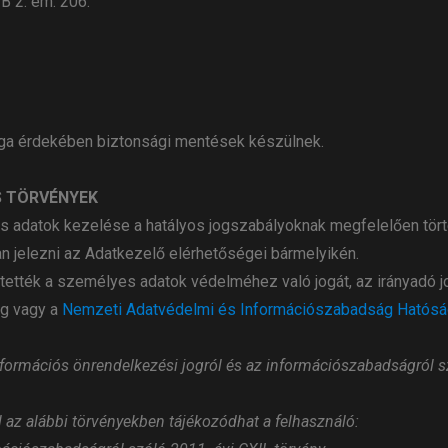
B 2. em. 206.
ága érdekében biztonsági mentések készülnek.
S TÖRVÉNYEK
s adatok kezelése a hatályos jogszabályoknak megfelelően tör
an jelezni az Adatkezelő elérhetőségei bármelyikén.
ették a személyes adatok védelméhez való jogát, az irányadó jog
ág vagy a
Nemzeti Adatvédelmi és Információszabadság Hatós
formációs önrendelkezési jogról és az információszabadságról sz
az alábbi törvényekben tájékozódhat a felhasználó: