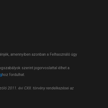
ténjék, amennyiben azonban a Felhasználó úgy
szabályok szerint jogorvoslattal élhet a
ág
hoz fordulhat.
óló 2011. évi CXII. törvény rendelkezései az