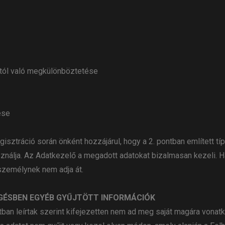
ótól való megkülönböztetése
ése
gisztráció során önként hozzájárul, hogy a 2. pontban említett 
nálja. Az Adatkezelő a megadott adatokat bizalmasan kezeli. Ha
zemélynek nem adja át.
GÉSBEN EGYÉB GYŰJTÖTT INFORMÁCIÓK
an leírtak szerint kifejezetten nem ad meg saját magára vonatk