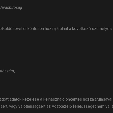
Járásbíróság
 elküldésével önkéntesen hozzájárulhat a következő személyes
yítószám)
ott adatok kezelése a Felhasználó önkéntes hozzájárulásával t
áért, vagy valótlanságáért az Adatkezelő felelősséget nem válla