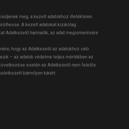
süljenek meg, a kezelt adatokhoz illetéktelen
rölhesse. A kezelt adatokat kizárólag
zokat Adatkezelő harmadik, az adat megismerésére
enére, hogy az Adatkezelő az adatokhoz való
ezik – az adatok védelme teljes mértékben az
ekövetkezése esetén az Adatkezelő nem felelős
eletkezett bármilyen kárért.