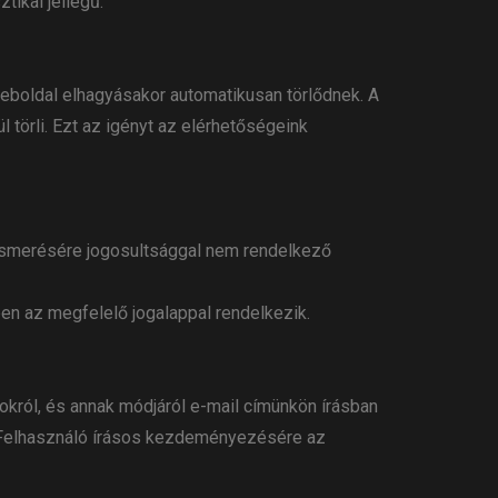
tikai jellegű.
 weboldal elhagyásakor automatikusan törlődnek. A
törli. Ezt az igényt az elérhetőségeink
gismerésére jogosultsággal nem rendelkező
en az megfelelő jogalappal rendelkezik.
okról, és annak módjáról e-mail címünkön írásban
 a Felhasználó írásos kezdeményezésére az