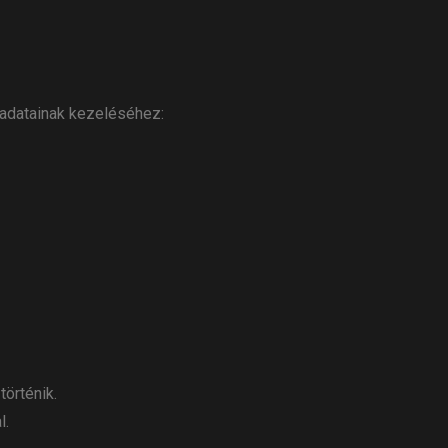
 adatainak kezeléséhez:
örténik.
l.