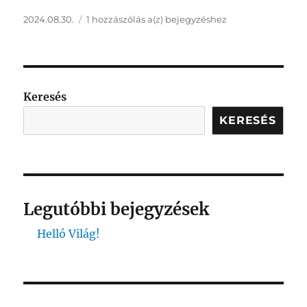
2024.08.30.
1 hozzászólás a(z)
bejegyzéshez
Keresés
KERESÉS
Legutóbbi bejegyzések
Helló Világ!